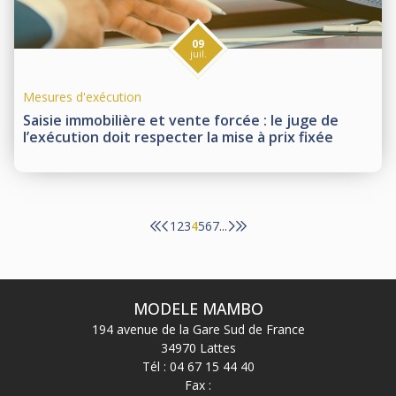
09
juil.
Mesures d'exécution
Saisie immobilière et vente forcée : le juge de
l’exécution doit respecter la mise à prix fixée
1
2
3
4
5
6
7
...
MODELE MAMBO
194 avenue de la Gare Sud de France
34970 Lattes
Tél :
04 67 15 44 40
Fax :