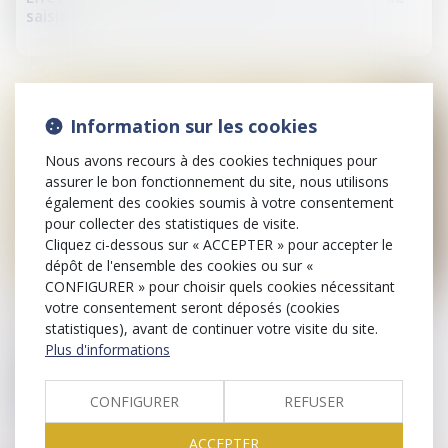
saisie
Information sur les cookies
Nous avons recours à des cookies techniques pour
assurer le bon fonctionnement du site, nous utilisons
également des cookies soumis à votre consentement
pour collecter des statistiques de visite.
Cliquez ci-dessous sur « ACCEPTER » pour accepter le
dépôt de l'ensemble des cookies ou sur «
04
CONFIGURER » pour choisir quels cookies nécessitant
avr.
votre consentement seront déposés (cookies
statistiques), avant de continuer votre visite du site.
Mesures d'exécution
Plus d'informations
L’accès aux pièces du dossier portant sur une
saisie contestée doit identifier précisément les
CONFIGURER
REFUSER
biens saisis
ACCEPTER